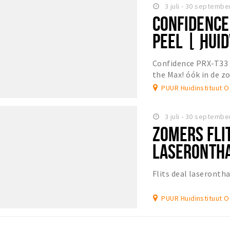
3 juli - 30 septembe
CONFIDENCE
PEEL | HUI
MAX! ÓÓK IN
Confidence PRX-T33 
the Max! óók in de z
PUUR Huidinstituut 
3 juli - 30 septembe
ZOMERS FLI
LASERONTHA
BIKINILIJN
Flits deal laserontha
PUUR Huidinstituut 