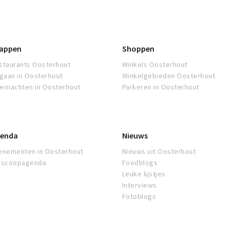
appen
Shoppen
staurants Oosterhout
Winkels Oosterhout
tgaan in Oosterhout
Winkelgebieden Oosterhout
ernachten in Oosterhout
Parkeren in Oosterhout
enda
Nieuws
enementen in Oosterhout
Nieuws uit Oosterhout
oscoopagenda
Foodblogs
Leuke lijstjes
Interviews
Fotoblogs