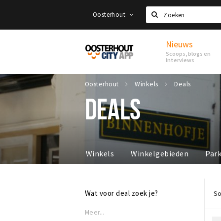
Oosterhout
Zoeken
Nieuws
Proef
Scoops, blogs en
Oosterhout
interviews
Oosterhout
Winkels
Deals
DEALS
Winkels
Winkelgebieden
Par
Wat voor deal zoek je?
So
Meer...