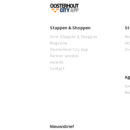
Proef
Oosterhout
Stappen & Shoppen
St
Over Stappen & Shoppen
Re
Magazine
Ui
Oosterhout City App
Ov
Partner worden
Awards
Contact
Ag
Ev
Bi
Nieuwsbrief