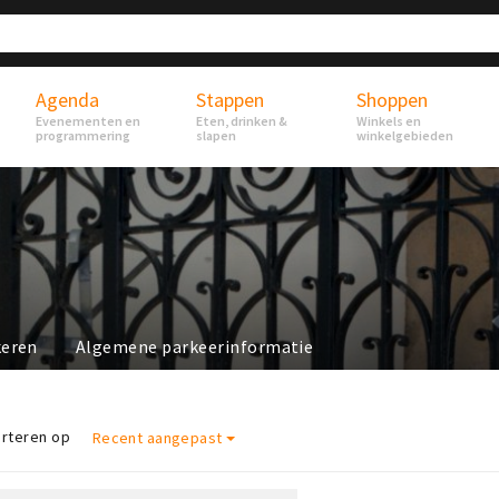
Agenda
Stappen
Shoppen
Evenementen en
Eten, drinken &
Winkels en
programmering
slapen
winkelgebieden
keren
Algemene parkeerinformatie
rteren op
Recent aangepast