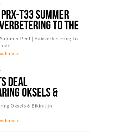
r
 PRX-T33 SUMMER
DVERBETERING TO THE
 DE ZOMER!
Summer Peel | Huidverbetering to
omer!
Oosterhout
r
TS DEAL
RING OKSELS &
ring Oksels & Bikinilijn
Oosterhout