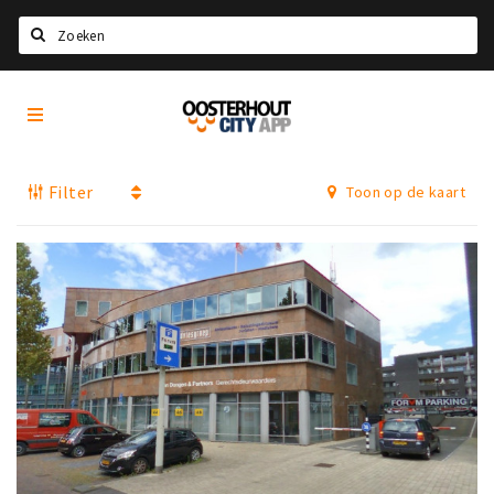
Zoeken
Oosterhout
Home
City
App
Agenda
Filter
Toon op de kaart
Nieuws
Eten
Drinken
Recreatief
Slapen
Winkels
Winkelgebieden
Parkeren