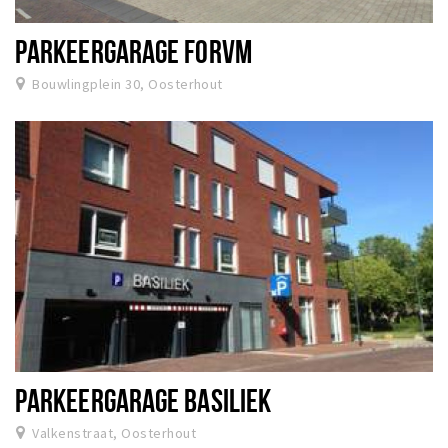
Koopzondagen
PARKEERGARAGE FORVM
Bezienswaardigheden
Bouwlingplein 30, Oosterhout
Musea, theaters & podia
Uitjes & activiteiten
Natuurgebieden
Baroniepoorten
Inloggen
PARKEERGARAGE BASILIEK
Valkenstraat, Oosterhout