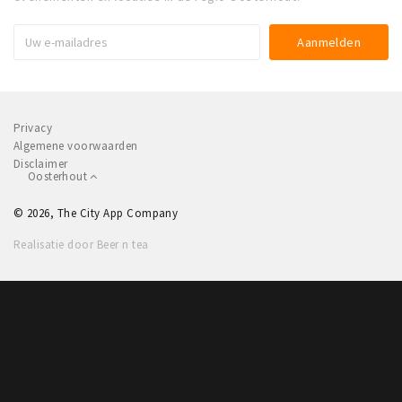
Koopzondagen
Bezienswaardigheden
Musea, theaters & podia
Uitjes & activiteiten
Privacy
Algemene voorwaarden
Natuurgebieden
Disclaimer
Oosterhout
Baroniepoorten
© 2026, The City App Company
Inloggen
Realisatie door Beer n tea