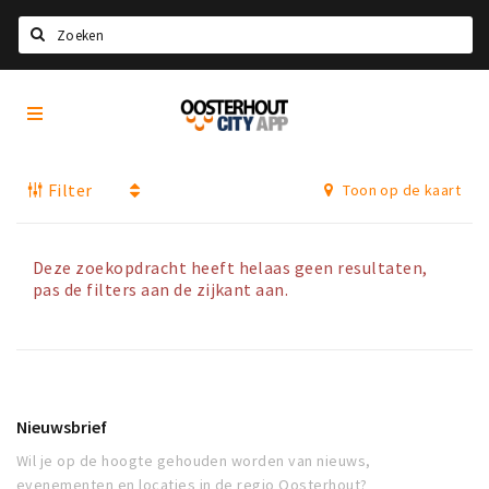
Zoeken
Oosterhout
Home
City
App
Agenda
Filter
Toon op de kaart
Nieuws
Eten
Deze zoekopdracht heeft helaas geen resultaten,
Drinken
pas de filters aan de zijkant aan.
Recreatief
Slapen
Winkels
Nieuwsbrief
Winkelgebieden
Wil je op de hoogte gehouden worden van nieuws,
Parkeren
evenementen en locaties in de regio Oosterhout?