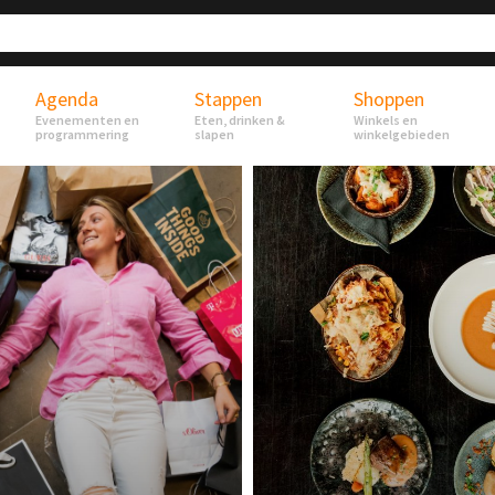
Agenda
Stappen
Shoppen
Evenementen en
Eten, drinken &
Winkels en
programmering
slapen
winkelgebieden