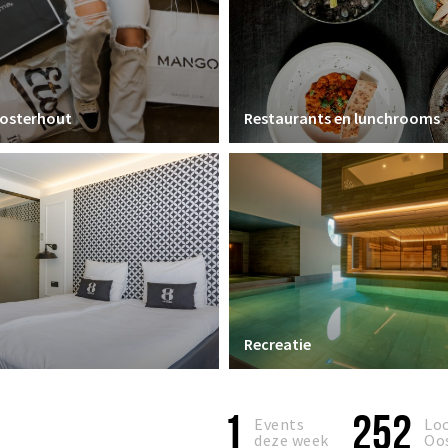
Oosterhout
Restaurants en lunchrooms
Recreatie
1
252
Events
Loc
deze week
Oo