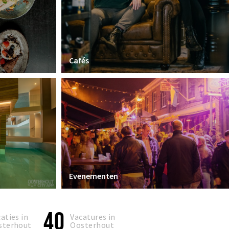
Cafés
Evenementen
40
aties in
Vacatures in
sterhout
Oosterhout