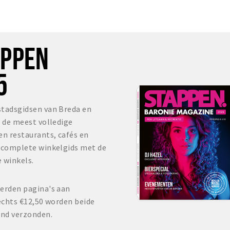
OPPEN
5
stadsgidsen van Breda en
s de meest volledige
en restaurants, cafés en
r complete winkelgids met de
 winkels.
erden pagina's aan
echts €12,50 worden beide
and verzonden.