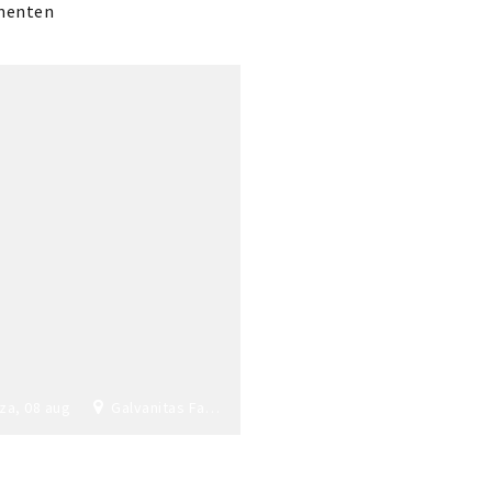
menten
za, 08 aug
Galvanitas Fabriek