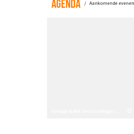
AGENDA
Aankomende evene
Vintage & Mid Century Design Interieur