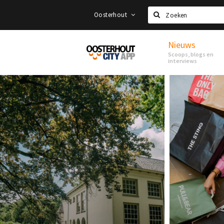
Oosterhout
Zoeken
Nieuws
Proef
Scoops, blogs en
Oosterhout
interviews