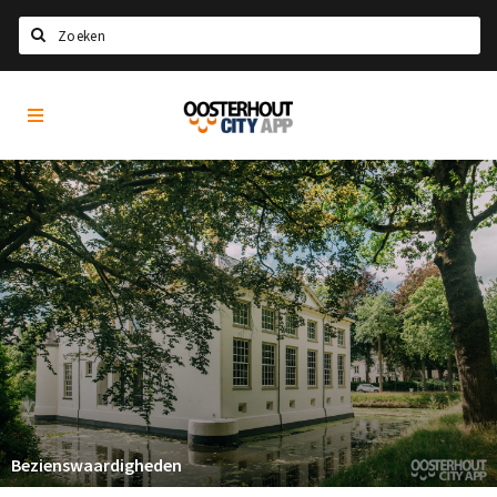
Zoeken
Oosterhout
Home
City
App
Agenda
Nieuws
Eten
Drinken
Recreatief
Slapen
Winkels
Winkelgebieden
Bezienswaardigheden
Parkeren