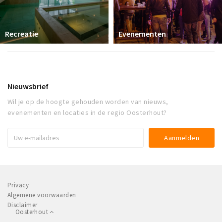
Recreatie
Evenementen
Nieuwsbrief
Wil je op de hoogte gehouden worden van nieuws,
evenementen en locaties in de regio Oosterhout?
Privacy
Algemene voorwaarden
Disclaimer
Oosterhout