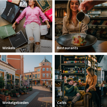
Koopzondagen
Bezienswaardigheden
Musea, theaters & podia
Uitjes & activiteiten
Natuurgebieden
Winkels
Restaurants
Baroniepoorten
Inloggen
Winkelgebieden
Cafés