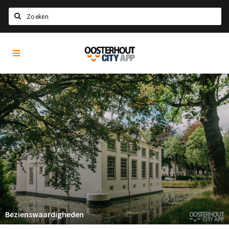
Zoeken
Oosterhout
Home
City
App
Agenda
Nieuws
Eten
Drinken
Recreatief
Slapen
Winkels
Winkelgebieden
Bezienswaardigheden
Parkeren