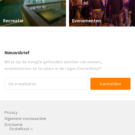
Recreatie
Evenementen
Nieuwsbrief
Wil je op de hoogte gehouden worden van nieuws,
evenementen en locaties in de regio Oosterhout?
Privacy
Algemene voorwaarden
Disclaimer
Oosterhout