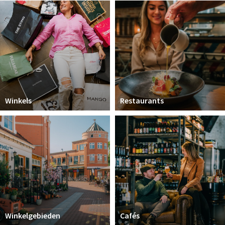
Koopzondagen
Bezienswaardigheden
Musea, theaters & podia
Uitjes & activiteiten
Natuurgebieden
Winkels
Restaurants
Baroniepoorten
Inloggen
Winkelgebieden
Cafés