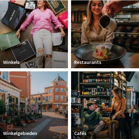
Koopzondagen
Bezienswaardigheden
Musea, theaters & podia
Uitjes & activiteiten
Natuurgebieden
Winkels
Restaurants
Baroniepoorten
Inloggen
Winkelgebieden
Cafés