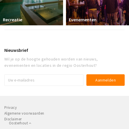
Recreatie
Evenementen
Nieuwsbrief
Wil je op de hoogte gehouden worden van nieuws,
evenementen en locaties in de regio Oosterhout?
Privacy
Algemene voorwaarden
Disclaimer
Oosterhout