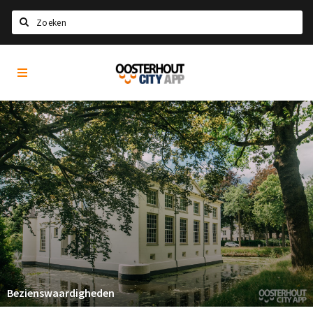
Zoeken
Oosterhout
Home
City
App
Agenda
Nieuws
Eten
Drinken
Recreatief
Slapen
Winkels
Winkelgebieden
Bezienswaardigheden
Parkeren