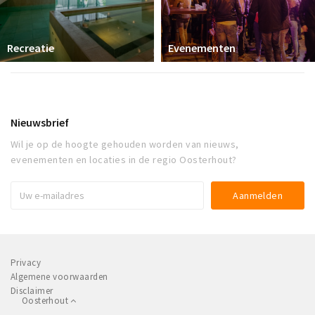
Recreatie
Evenementen
Nieuwsbrief
Wil je op de hoogte gehouden worden van nieuws,
evenementen en locaties in de regio Oosterhout?
Privacy
Algemene voorwaarden
Disclaimer
Oosterhout