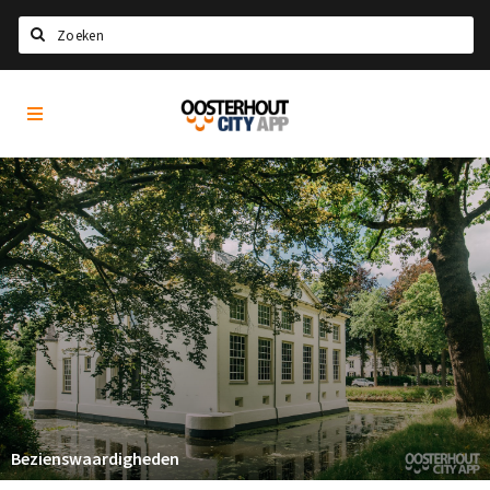
Zoeken
Oosterhout
Home
City
App
Agenda
Nieuws
Eten
Drinken
Recreatief
Slapen
Winkels
Winkelgebieden
Bezienswaardigheden
Parkeren