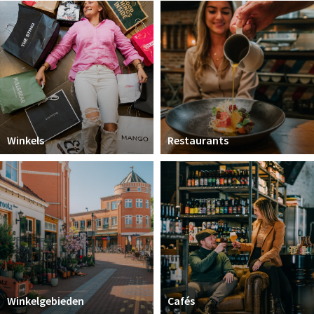
Koopzondagen
Bezienswaardigheden
Musea, theaters & podia
Uitjes & activiteiten
Natuurgebieden
Winkels
Restaurants
Baroniepoorten
Inloggen
Winkelgebieden
Cafés