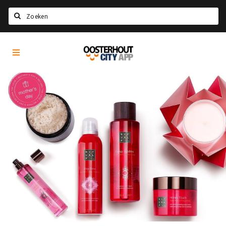
Zoeken
Oosterhout
Home
City
App
Agenda
Nieuws
Eten
Drinken
Recreatief
Slapen
Winkels
Winkelgebieden
Parkeren