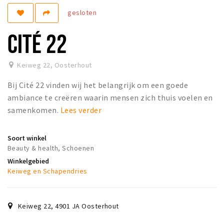
gesloten
Koopzondagen
CITÉ 22
Bezienswaardigheden
Musea, theaters & podia
Keiweg 22
,
Oosterhout
Uitjes & activiteiten
Bij Cité 22 vinden wij het belangrijk om een goede
Natuurgebieden
ambiance te creëren waarin mensen zich thuis voelen en
Baroniepoorten
samenkomen.
Lees verder
Inloggen
Soort winkel
Beauty & health, Schoenen
Winkelgebied
Keiweg en Schapendries
Keiweg 22
,
4901 JA
Oosterhout