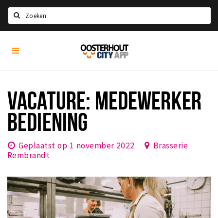
Zoeken
Oosterhout
Home
City
App
Agenda
Nieuws
VACATURE: MEDEWERKER
Eten
BEDIENING
Drinken
Recreatief
Geplaatst op 1 november 2022
Brasserie
Rembrandt
Slapen
Winkels
Winkelgebieden
Parkeren