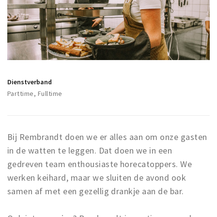
Koopzondagen
Bezienswaardigheden
Musea, theaters & podia
Uitjes & activiteiten
Dienstverband
Natuurgebieden
Parttime, Fulltime
Baroniepoorten
Inloggen
Bij Rembrandt doen we er alles aan om onze gasten
in de watten te leggen. Dat doen we in een
gedreven team enthousiaste horecatoppers. We
werken keihard, maar we sluiten de avond ook
samen af met een gezellig drankje aan de bar.