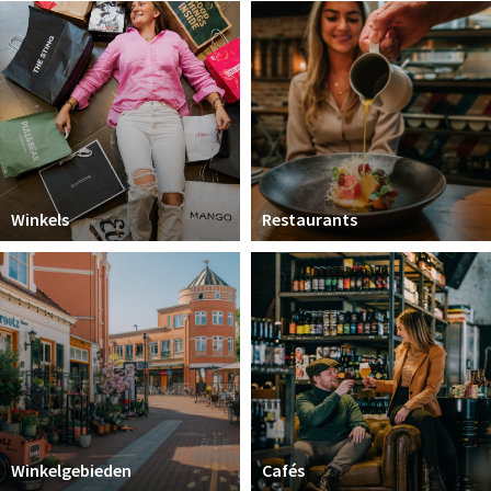
Koopzondagen
Bezienswaardigheden
Musea, theaters & podia
Uitjes & activiteiten
Natuurgebieden
Winkels
Restaurants
Baroniepoorten
Inloggen
Winkelgebieden
Cafés