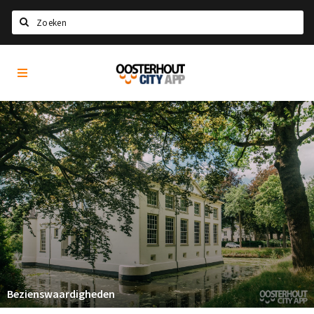
Zoeken
Oosterhout
Home
City
App
Agenda
Nieuws
Eten
Drinken
Recreatief
Slapen
Winkels
Winkelgebieden
Bezienswaardigheden
Parkeren