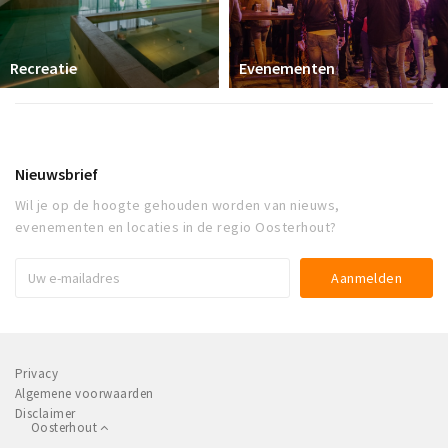
Recreatie
Evenementen
Nieuwsbrief
Wil je op de hoogte gehouden worden van nieuws,
evenementen en locaties in de regio Oosterhout?
Privacy
Algemene voorwaarden
Disclaimer
Oosterhout