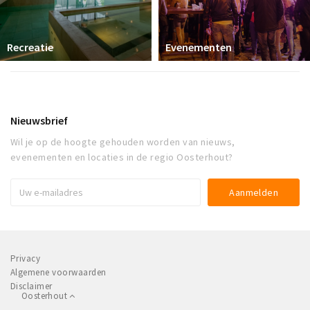
Recreatie
Evenementen
Nieuwsbrief
Wil je op de hoogte gehouden worden van nieuws,
evenementen en locaties in de regio Oosterhout?
Privacy
Algemene voorwaarden
Disclaimer
Oosterhout