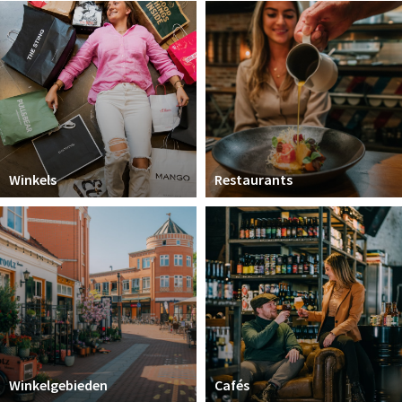
Koopzondagen
Bezienswaardigheden
Musea, theaters & podia
Uitjes & activiteiten
Natuurgebieden
Winkels
Restaurants
Baroniepoorten
Inloggen
Winkelgebieden
Cafés