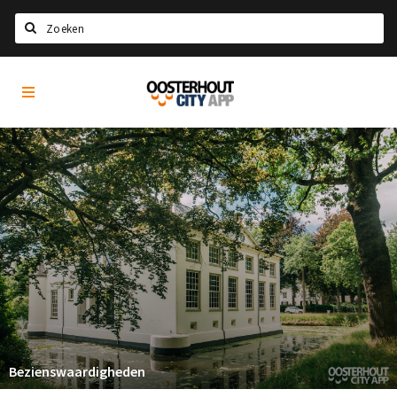
Zoeken
Oosterhout
Home
City
App
Agenda
Nieuws
Eten
Drinken
Recreatief
Slapen
Winkels
Winkelgebieden
Bezienswaardigheden
Parkeren