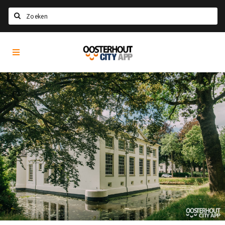
Zoeken
Oosterhout
Home
City
App
Agenda
Nieuws
Eten
Drinken
Recreatief
Slapen
Winkels
Winkelgebieden
Parkeren