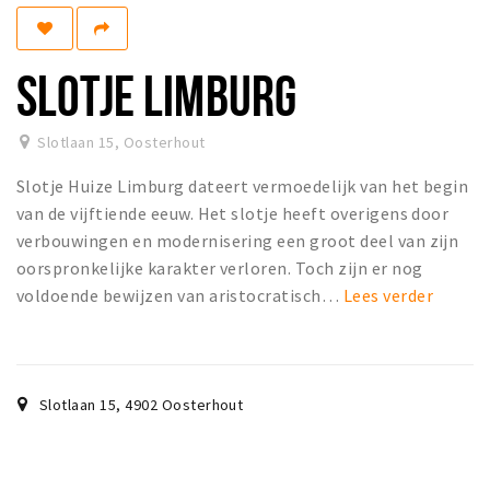
Koopzondagen
SLOTJE LIMBURG
Bezienswaardigheden
Musea, theaters & podia
Slotlaan 15
,
Oosterhout
Uitjes & activiteiten
Slotje Huize Limburg dateert vermoedelijk van het begin
Natuurgebieden
van de vijftiende eeuw. Het slotje heeft overigens door
Baroniepoorten
verbouwingen en modernisering een groot deel van zijn
oorspronkelijke karakter verloren. Toch zijn er nog
Inloggen
voldoende bewijzen van aristocratisch…
Lees verder
Slotlaan 15
,
4902
Oosterhout