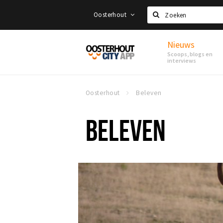
Oosterhout
Zoeken
Nieuws
Proef
Scoops, blogs en
Oosterhout
interviews
Oosterhout
Beleven
BELEVEN