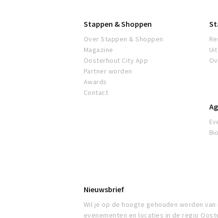
Stappen & Shoppen
St
Over Stappen & Shoppen
Re
Magazine
Ui
Oosterhout City App
Ov
Partner worden
Awards
Contact
Ag
Ev
Bi
Nieuwsbrief
Wil je op de hoogte gehouden worden van
evenementen en locaties in de regio Oost