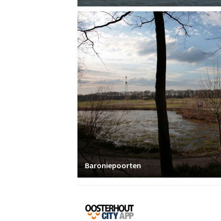
Baroniepoorten
Proef
Oosterhout