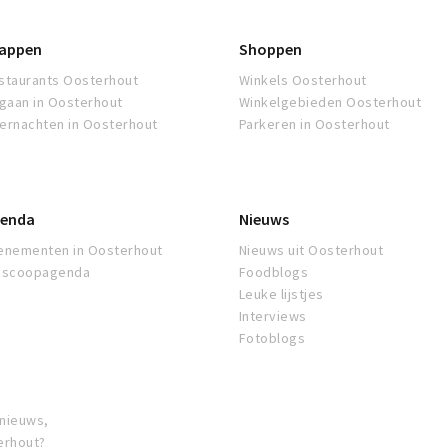
appen
Shoppen
staurants Oosterhout
Winkels Oosterhout
tgaan in Oosterhout
Winkelgebieden Oosterhout
ernachten in Oosterhout
Parkeren in Oosterhout
enda
Nieuws
enementen in Oosterhout
Nieuws uit Oosterhout
oscoopagenda
Foodblogs
Leuke lijstjes
Interviews
Fotoblogs
 nieuws,
erhout?