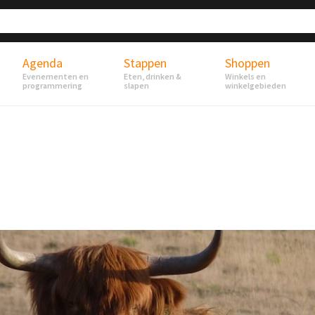
Agenda
Stappen
Shoppen
Evenementen en
Eten, drinken &
Winkels en
programmering
slapen
winkelgebieden