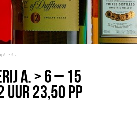
Whiskyproeverij A. > 6 – 15 personen, ca 2 uur 23,50 pp
IJ A. > 6 – 15
2 UUR 23,50 PP