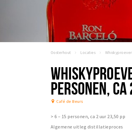
Oosterhout
Locaties
WHISKYPROEVER
PERSONEN, CA 
Café de Beurs
> 6 – 15 personen, ca 2 uur 23,50 pp
Algemene uitleg distillatieproces