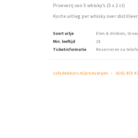
Proeverij van 5 whisky’s (5 x 2 cl)
Korte uitleg per whisky over distillee
Soort uitje
Eten & drinken, Gro
Min. leeftijd
18
Ticketinformatie
Reserveren na telefo
cafedebeurs.nl/proeverijen
0162 453 4