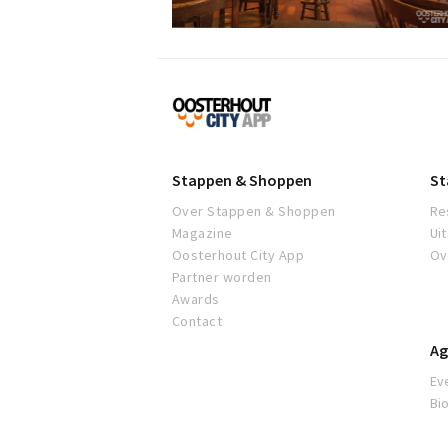
Proef
Oosterhout
Stappen & Shoppen
St
Over Stappen & Shoppen
Re
Magazine
Ui
Oosterhout City App
Ov
Partner worden
Awards
Contact
Ag
Ev
Bi