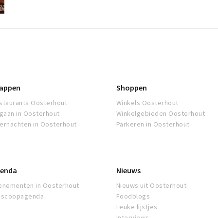
appen
Shoppen
staurants Oosterhout
Winkels Oosterhout
tgaan in Oosterhout
Winkelgebieden Oosterhout
ernachten in Oosterhout
Parkeren in Oosterhout
enda
Nieuws
enementen in Oosterhout
Nieuws uit Oosterhout
oscoopagenda
Foodblogs
Leuke lijstjes
Interviews