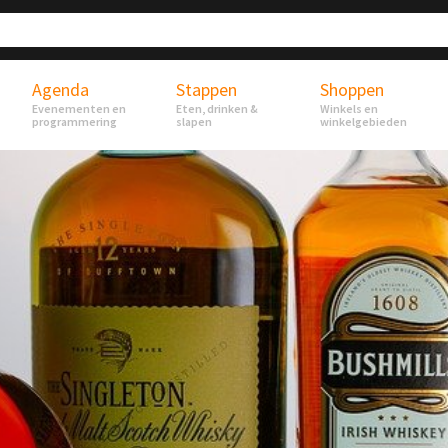
Agenda
Stappen
Shoppen
Evenementen en
Eten, drinken &
Winkels en
programmering
slapen
winkelgebieden