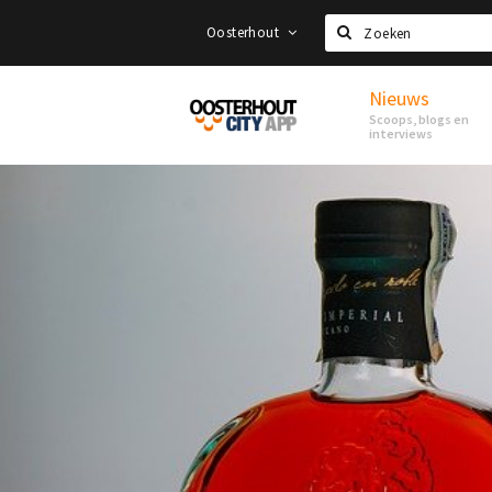
Oosterhout
Zoeken
Nieuws
Proef
Scoops, blogs en
Oosterhout
interviews