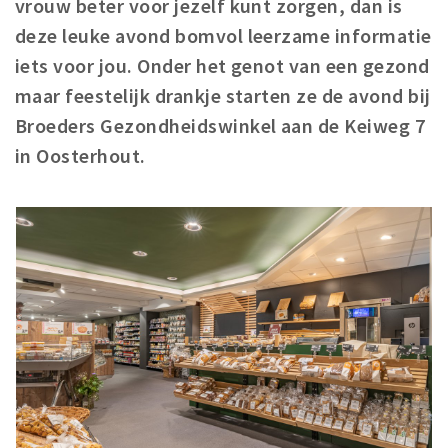
vrouw beter voor jezelf kunt zorgen, dan is
Koopzondagen
deze leuke avond bomvol leerzame informatie
iets voor jou. Onder het genot van een gezond
Bezienswaardigheden
maar feestelijk drankje starten ze de avond bij
Musea, theaters & podia
Broeders Gezondheidswinkel aan de Keiweg 7
Uitjes & activiteiten
in Oosterhout.
Natuurgebieden
Baroniepoorten
Inloggen