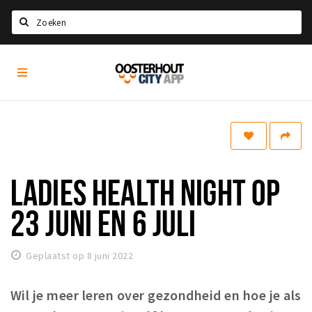
Zoeken
Oosterhout
Home
City
App
Agenda
Nieuws
Eten
LADIES HEALTH NIGHT OP
Drinken
Recreatief
23 JUNI EN 6 JULI
Slapen
Geplaatst op 8 juni 2022
Winkels
Winkelgebieden
Wil je meer leren over gezondheid en hoe je als
Parkeren