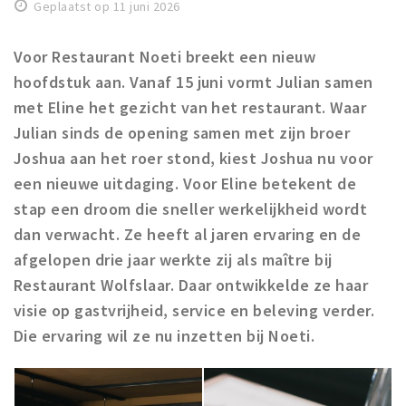
Geplaatst op 11 juni 2026
Koopzondagen
Voor Restaurant Noeti breekt een nieuw
Bezienswaardigheden
hoofdstuk aan. Vanaf 15 juni vormt Julian samen
Musea, theaters & podia
met Eline
het gezicht van het restaurant. Waar
Uitjes & activiteiten
Julian sinds de opening samen met zijn broer
Joshua aan het roer stond, kiest Joshua nu voor
Natuurgebieden
een nieuwe uitdaging. Voor Eline betekent de
Baroniepoorten
stap een droom die sneller werkelijkheid wordt
dan verwacht. Ze heeft al jaren ervaring en de
Inloggen
afgelopen drie jaar werkte zij als maître bij
Restaurant Wolfslaar. Daar ontwikkelde ze haar
visie op gastvrijheid, service en beleving verder.
Die ervaring wil ze nu inzetten bij Noeti.