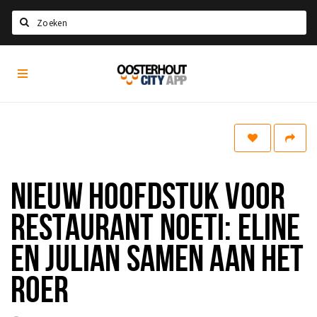
Zoeken
Oosterhout
Home
City
App
Agenda
Nieuws
Eten
NIEUW HOOFDSTUK VOOR
Drinken
Recreatief
RESTAURANT NOETI: ELINE
Slapen
EN JULIAN SAMEN AAN HET
Winkels
ROER
Winkelgebieden
Parkeren