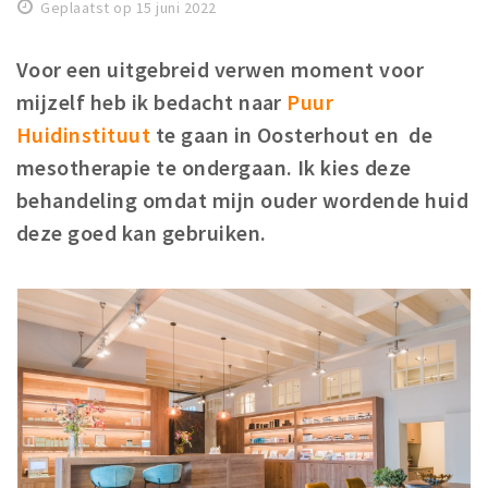
Geplaatst op 15 juni 2022
Koopzondagen
Voor een uitgebreid verwen moment voor
Bezienswaardigheden
mijzelf heb ik bedacht naar
Puur
Musea, theaters & podia
Huidinstituut
te gaan in Oosterhout en de
Uitjes & activiteiten
mesotherapie te ondergaan. Ik kies deze
Natuurgebieden
behandeling omdat mijn ouder wordende huid
Baroniepoorten
deze goed kan gebruiken.
Inloggen