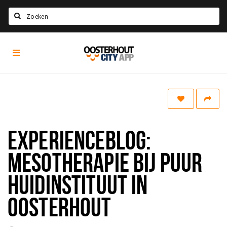
Zoeken
Oosterhout
Home
City
App
Agenda
Nieuws
Eten
EXPERIENCEBLOG:
Drinken
Recreatief
MESOTHERAPIE BIJ PUUR
Slapen
HUIDINSTITUUT IN
Winkels
OOSTERHOUT
Winkelgebieden
Parkeren