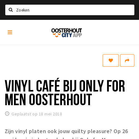
Zoeken
Oosterhout
Home
City
App
Agenda
Nieuws
Eten
VINYL CAFÉ BIJ ONLY FOR
Drinken
Recreatief
MEN OOSTERHOUT
Slapen
Geplaatst op 18 mei 2018
Winkels
Winkelgebieden
Zijn vinyl platen ook jouw quilty pleasure? Op 26
Parkeren