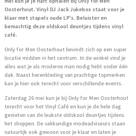
mei kun je je hart ophalen bij Only for Men
Koopzondagen
Oosterhout. Vinyl DJ Jack Jukebox staat voor je
klaar met stapels oude LP's. Beluister en
Bezienswaardigheden
bemachtig deze oldskool deuntjes tijdens vinyl
Musea, theaters & podia
café.
Uitjes & activiteiten
Only for Men Oosterhout bevindt zich op een super
Natuurgebieden
locatie midden in het centrum. In de winkel vind je
Baroniepoorten
alles wat je als moderne man nodig hebt onder één
dak. Naast herenkleding van prachtige topmerken
Inloggen
kan je hier ook terecht voor verschillende events.
Zaterdag 26 mei kun je bij Only for Men Oosterhout
terecht voor het Vinyl Café en kun je de hele dag
genieten van de leukste oldskool deuntjes tijdens
het shoppen. De vakkundige modeadviseurs staan
natuurlijk ook gewoon voor je klaar en laten je