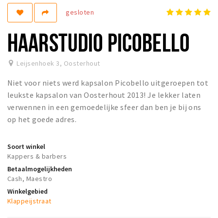
gesloten
Koopzondagen
HAARSTUDIO PICOBELLO
Bezienswaardigheden
Musea, theaters & podia
Leijsenhoek 3
,
Oosterhout
Uitjes & activiteiten
Niet voor niets werd kapsalon Picobello uitgeroepen tot
Natuurgebieden
leukste kapsalon van Oosterhout 2013! Je lekker laten
Baroniepoorten
verwennen in een gemoedelijke sfeer dan ben je bij ons
op het goede adres.
Inloggen
Soort winkel
Kappers & barbers
Betaalmogelijkheden
Cash, Maestro
Winkelgebied
Klappeijstraat