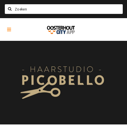
Zoeken
Oosterhout
Home
City
App
Agenda
Nieuws
Eten
Drinken
Recreatief
Slapen
Winkels
Winkelgebieden
Parkeren