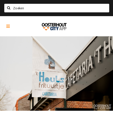
Zoeken
Oosterhout
Home
City
App
Agenda
Nieuws
Eten
Drinken
Recreatief
Slapen
Winkels
Winkelgebieden
Parkeren