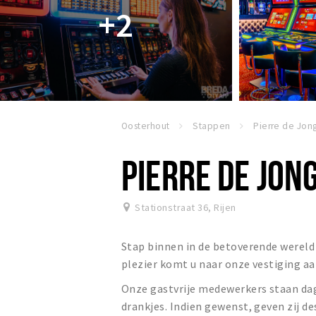
+2
Oosterhout
Stappen
PIERRE DE JONG
Stationstraat 36
,
Rijen
Stap binnen in de betoverende wereld 
plezier komt u naar onze vestiging aa
Onze gastvrije medewerkers staan dag
drankjes. Indien gewenst, geven zij de