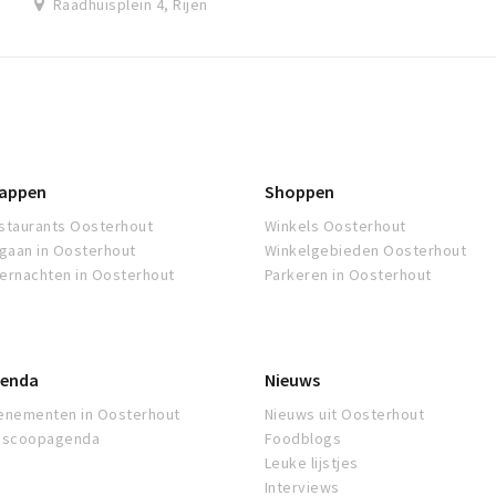
Raadhuisplein 4, Rijen
appen
Shoppen
staurants Oosterhout
Winkels Oosterhout
tgaan in Oosterhout
Winkelgebieden Oosterhout
ernachten in Oosterhout
Parkeren in Oosterhout
enda
Nieuws
enementen in Oosterhout
Nieuws uit Oosterhout
oscoopagenda
Foodblogs
Leuke lijstjes
Interviews