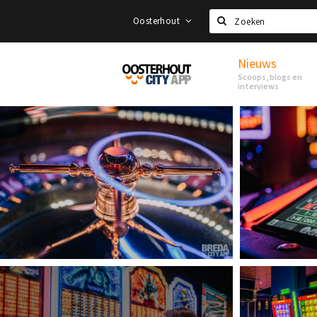
Oosterhout
Zoeken
Nieuws
Proef
Scoops, blogs en
Oosterhout
interviews