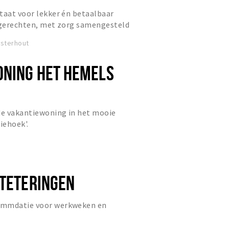
taat voor lekker én betaalbaar
e gerechten, met zorg samengesteld
 brede selectie bieren e...
sterhout
NING HET HEMELS
de vakantiewoning in het mooie
iehoek'.
 TETERINGEN
ommdatie voor werkweken en