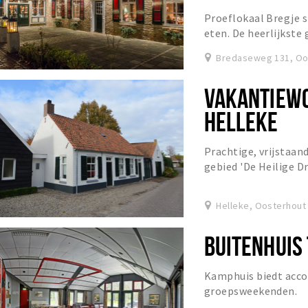
Proeflokaal Bregje s
eten. De heerlijkst
en vergezeld door een
Bredaseweg 131, Oo
VAKANTIEWO
HELLEKE
Prachtige, vrijstaan
gebied 'De Heilige Dr
Helleke, Oosterhout
BUITENHUIS
Kamphuis biedt acc
groepsweekenden.