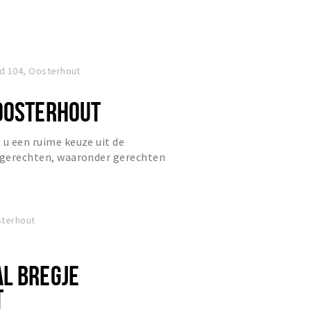
id 104, Oosterhout
OOSTERHOUT
 u een ruime keuze uit de
e gerechten, waaronder gerechten
 vaste land, als gerechten van...
sterhout
L BREGJE
T