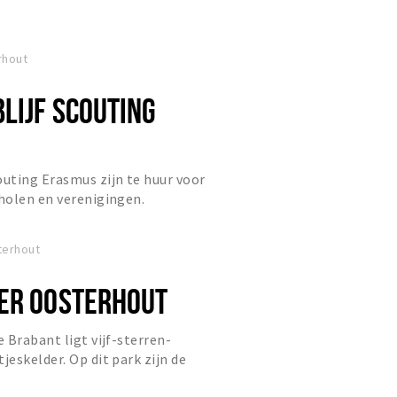
rhout
LIJF SCOUTING
uting Erasmus zijn te huur voor
holen en verenigingen.
terhout
ER OOSTERHOUT
 Brabant ligt vijf-sterren-
eskelder. Op dit park zijn de
nd gastvrij en er heerst een