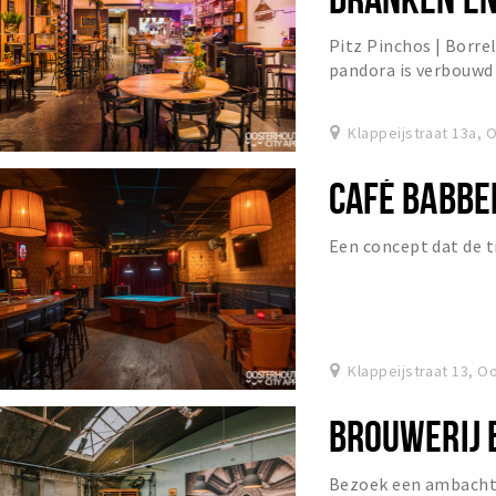
Pitz Pinchos | Borre
pandora is verbouwd
waar je zowel in de m
Klappeijstraat 13a, 
CAFÉ BABBE
Een concept dat de t
Klappeijstraat 13, O
BROUWERIJ 
Bezoek een ambachte