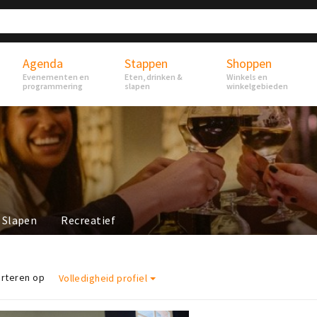
Agenda
Stappen
Shoppen
Evenementen en
Eten, drinken &
Winkels en
programmering
slapen
winkelgebieden
Slapen
Recreatief
rteren op
Volledigheid profiel