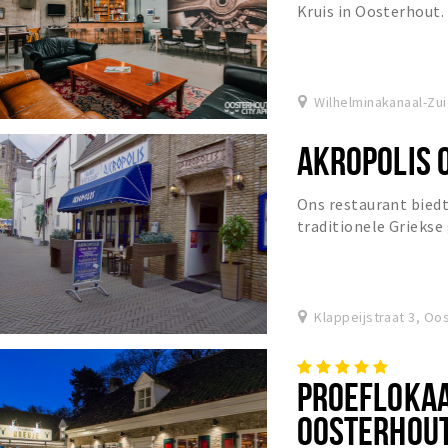
Kruis in Oosterhout.
Wilhelminakanaal-Zu
AKROPOLIS 
Ons restaurant biedt
traditionele Grieks
van zowel het Griekse
Klappeijstraat 3, Oo
PROEFLOKAA
OOSTERHOU