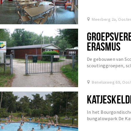
Meerberg 2a, Ooste
GROEPSVERB
ERASMUS
De gebouwen van Sco
scoutinggroepen, sc
Beneluxweg 69, Oos
KATJESKELD
In het Bourgondische
bungalowpark De Katj
mensen vanzelfspreke