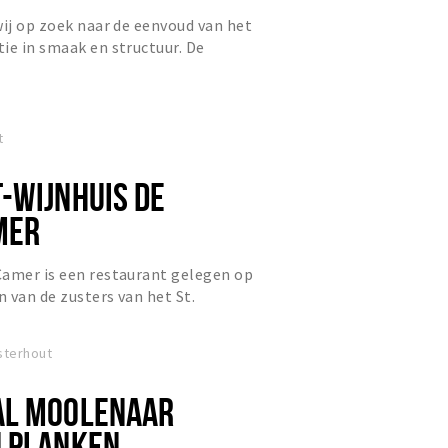
wij op zoek naar de eenvoud van het
ie in smaak en structuur. De
rsheid en puurheid maken...
t
-WIJNHUIS DE
MER
Camer is een restaurant gelegen op
 van de zusters van het St.
terhout en omgeven door eigen...
sterhout
AL MOOLENAAR
 PLANKEN