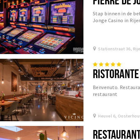
Stap binnen in de be
Jonge Casino in Rije
komt u naar onze ves
Stationstraat 36, Rij
RISTORANTE 
Benvenuto. Restauran
restaurant
Heuvel 6, Oosterhou
RESTAURANT