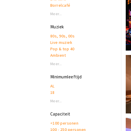
Borrelcafé
Bruincafé
Meer...
Eetcafé
Evenementenlocatie
Muziek
Feestcafé
80s, 90s, 00s
Lounge
Live muziek
Podium
Pop & top 40
Ambient
Meer...
Minimumleeftijd
AL
18
Meer...
Capaciteit
<100 personen
100 - 250 personen