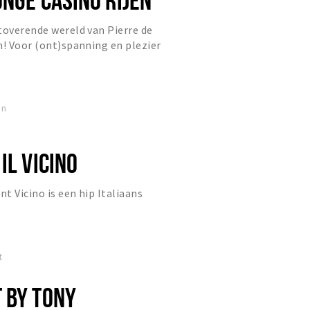
toverende wereld van Pierre de
n! Voor (ont)spanning en plezier
tiging aan de Stationsst...
en
IL VICINO
t Vicino is een hip Italiaans
t
 BY TONY