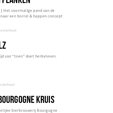
l | Het voormalige pand van de
 naar een borrel & happen concept
iddag als avond terecht k...
Oosterhout
LZ
ijd van “toen” doet herbeleven.
osterhout
BOURGOGNE KRUIS
lijke bierbrouwerij Bourgogne