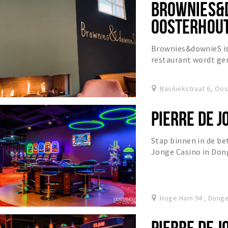
BROWNIES&
OOSTERHOU
Brownies&downieS is
restaurant wordt g
beperking. Lekker Pu
smooth...
Basiliekstraat 6, Oo
PIERRE DE 
Stap binnen in de be
Jonge Casino in Dong
huiselijke sfeer bij P
Hoge Ham 94 , Dong
PIERRE DE J