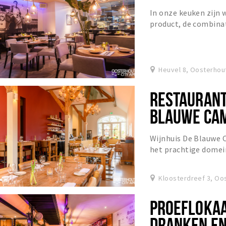
In onze keuken zijn 
product, de combinat
bereidingswijzen, ve
Heuvel 8, Oosterhou
RESTAURANT
BLAUWE CA
Wijnhuis De Blauwe 
het prachtige domein
Catharinadal te Oos
Kloosterdreef 3, Oo
PROEFLOKA
DRANKEN EN