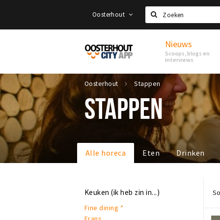
Oosterhout
Zoeken
Nieuws
Proef
Scoops, blogs en
Oosterhout
interviews
Oosterhout
Stappen
STAPPEN
Alle horeca
Eten
Drinken
Keuken (ik heb zin in...)
So
Fine dining *
Frans