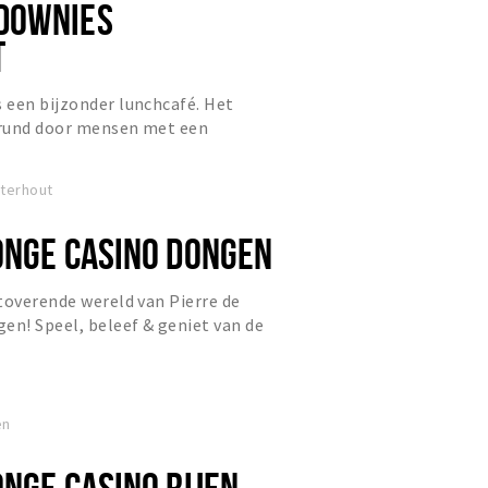
DOWNIES
T
 een bijzonder lunchcafé. Het
erund door mensen met een
ur. Heerlijke gerechten, hippe
sterhout
JONGE CASINO DONGEN
toverende wereld van Pierre de
en! Speel, beleef & geniet van de
ierre de Jonge Casino i...
en
ONGE CASINO RIJEN