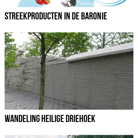
Koopzondagen
STREEKPRODUCTEN IN DE BARONIE
Bezienswaardigheden
Musea, theaters & podia
Uitjes & activiteiten
Natuurgebieden
Baroniepoorten
Inloggen
WANDELING HEILIGE DRIEHOEK