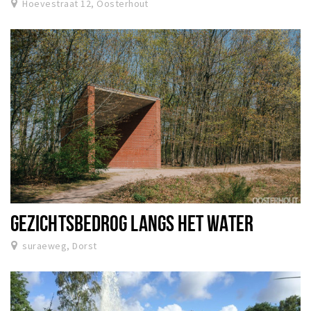
Hoevestraat 12, Oosterhout
GEZICHTSBEDROG LANGS HET WATER
suraeweg, Dorst