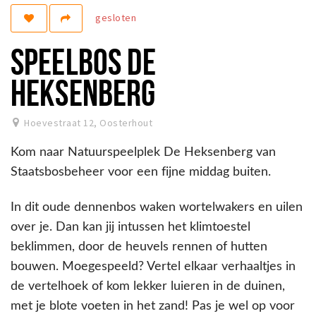
gesloten
Koopzondagen
SPEELBOS DE
Bezienswaardigheden
Musea, theaters & podia
HEKSENBERG
Uitjes & activiteiten
Natuurgebieden
Hoevestraat 12
,
Oosterhout
Baroniepoorten
Kom naar Natuurspeelplek De Heksenberg van
Staatsbosbeheer voor een fijne middag buiten.
Inloggen
In dit oude dennenbos waken wortelwakers en uilen
over je. Dan kan jij intussen het klimtoestel
beklimmen, door de heuvels rennen of hutten
bouwen. Moegespeeld? Vertel elkaar verhaaltjes in
de vertelhoek of kom lekker luieren in de duinen,
met je blote voeten in het zand! Pas je wel op voor