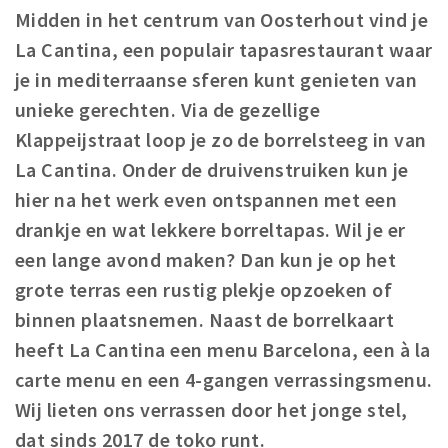
Midden in het centrum van Oosterhout vind je
Koopzondagen
La Cantina, een populair tapasrestaurant waar
je in mediterraanse sferen kunt genieten van
Bezienswaardigheden
unieke gerechten. Via de gezellige
Musea, theaters & podia
Klappeijstraat loop je zo de borrelsteeg in van
Uitjes & activiteiten
La Cantina. Onder de druivenstruiken kun je
Natuurgebieden
hier na het werk even ontspannen met een
Baroniepoorten
drankje en wat lekkere borreltapas. Wil je er
een lange avond maken? Dan kun je op het
Inloggen
grote terras een rustig plekje opzoeken of
binnen plaatsnemen. Naast de borrelkaart
heeft La Cantina een menu Barcelona, een à la
carte menu en een 4-gangen verrassingsmenu.
Wij lieten ons verrassen door het jonge stel,
dat sinds 2017 de toko runt.