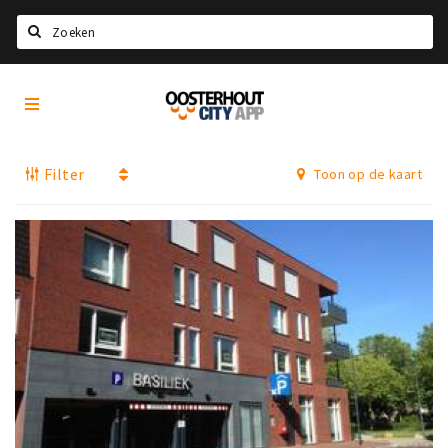
Zoeken
Oosterhout
Home
City
App
Agenda
Filter
Toon op de kaart
Nieuws
Eten
Drinken
Recreatief
Slapen
Winkels
Winkelgebieden
Parkeren