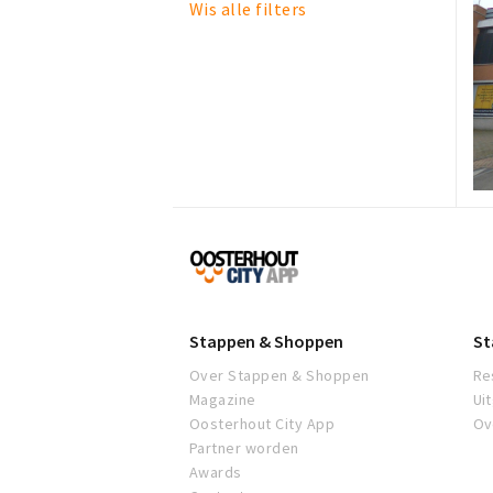
Wis alle filters
Proef
Oosterhout
Stappen & Shoppen
St
Over Stappen & Shoppen
Re
Magazine
Ui
Oosterhout City App
Ov
Partner worden
Awards