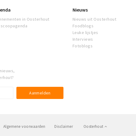
enda
Nieuws
enementen in Oosterhout
Nieuws uit Oosterhout
oscoopagenda
Foodblogs
Leuke lijstjes
Interviews
Fotoblogs
 nieuws,
erhout?
Algemene voorwaarden
Disclaimer
Oosterhout