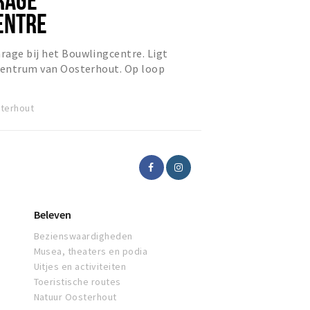
ENTRE
rage bij het Bouwlingcentre. Ligt
 centrum van Oosterhout. Op loop
uke boetiekjes en leuke...
terhout
Beleven
Bezienswaardigheden
Musea, theaters en podia
Uitjes en activiteiten
Toeristische routes
Natuur Oosterhout