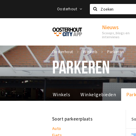
Oosterhout
Zoeken
Nieuws
Proef
Scoops, blogs en
Oosterhout
interviews
Oosterhout
Winkels
Parkeren
PARKEREN
Winkels
Winkelgebieden
Par
Soort parkeerplaats
So
Auto
Fiets