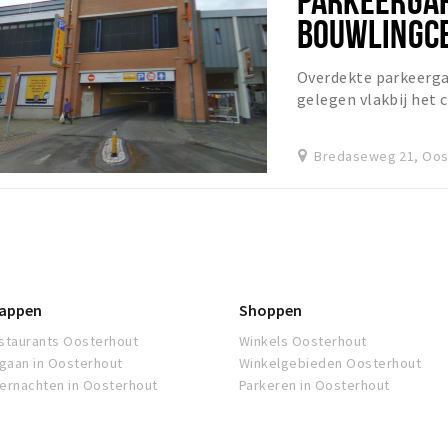
BOUWLINGC
Overdekte parkeerga
gelegen vlakbij het
afstand bent u bij le
Bredaseweg 21, Oos
appen
Shoppen
staurants Oosterhout
Winkels Oosterhout
tgaan in Oosterhout
Winkelgebieden Oosterhout
ernachten in Oosterhout
Parkeren in Oosterhout