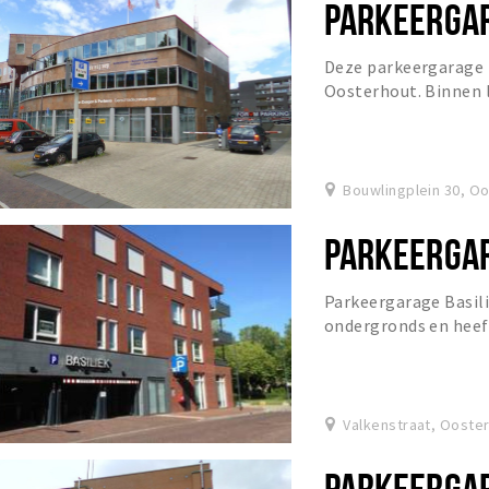
PARKEERGA
Deze parkeergarage 
Oosterhout. Binnen l
authentieke musea, s
Bouwlingplein 30, O
PARKEERGAR
Parkeergarage Basili
ondergronds en heef
De garage is elke dag
Valkenstraat, Ooste
PARKEERGA