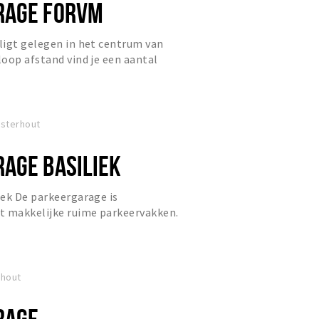
RAGE FORVM
ligt gelegen in het centrum van
oop afstand vind je een aantal
tadsparken en een winkelgebi...
osterhout
AGE BASILIEK
ek De parkeergarage is
t makkelijke ruime parkeervakken.
 open van 07.00 tot 23.00 uur o...
rhout
RAGE