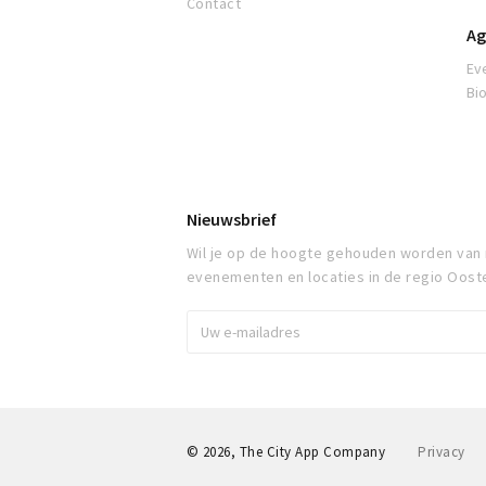
Contact
Ag
Ev
Bi
Nieuwsbrief
Wil je op de hoogte gehouden worden van
evenementen en locaties in de regio Oost
© 2026, The City App Company
Privacy