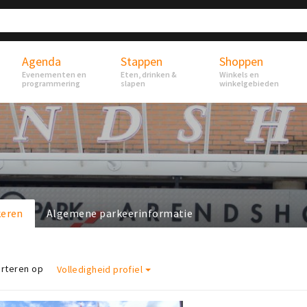
Agenda
Stappen
Shoppen
Evenementen en
Eten, drinken &
Winkels en
programmering
slapen
winkelgebieden
keren
Algemene parkeerinformatie
rteren op
Volledigheid profiel