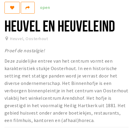
open
Koopzondagen
HEUVEL EN HEUVELEIND
Bezienswaardigheden
Musea, theaters & podia
Heuvel
,
Oosterhout
Uitjes & activiteiten
Proef de nostalgie!
Natuurgebieden
Deze zuidelijke entree van het centrum vormt een
Baroniepoorten
karakteristiek stukje Oosterhout. In een historische
setting met statige panden word je verrast door het
Inloggen
diverse ondernemerschap. Het Binnenhofje is een
verborgen binnenpleintje in het centrum van Oosterhout
vlakbij het winkelcentrum Arendshof. Het hofje is
gevestigd in het voormalig Heilig Hartkerk uit 1881. Het
gebied huisvest onder andere boetiekjes, restaurants,
een filmhuis, kantoren en (afhaal)horeca.