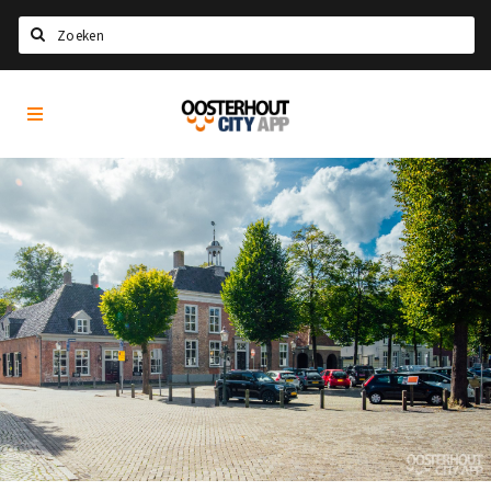
Zoeken
Oosterhout
Home
City
App
Agenda
Nieuws
Eten
Drinken
Recreatief
Slapen
Winkels
Winkelgebieden
Parkeren