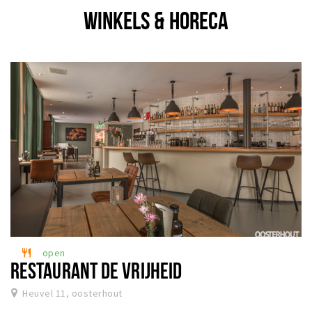
WINKELS & HORECA
open
restaurant
RESTAURANT DE VRIJHEID
Heuvel 11, oosterhout