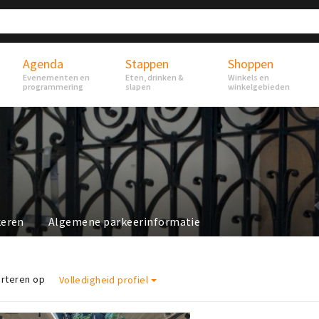
Agenda
Stappen
Shoppen
Evenementen en
Eten, drinken &
Winkels en
programmering
slapen
winkelgebieden
keren
Algemene parkeerinformatie
rteren op
Volledigheid profiel