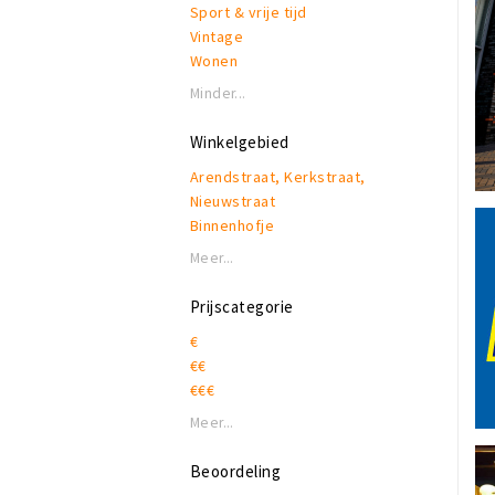
Sport & vrije tijd
Vintage
Wonen
Minder...
Winkelgebied
Arendstraat, Kerkstraat,
Nieuwstraat
Binnenhofje
Bouwlingcenter: Nieuwe
Meer...
Bouwlingstraat
Heuvel en Heuveleind
Prijscategorie
Torenstraat, Waterlooplein,
€
Basiliekplein, Leijsenhoek,
€€
Rulstraat, Mathildestraat,
€€€
Bredaseweg, St Jansstraat
Winkelcentrum Arkendonk
Meer...
Winkelcentrum Zuiderhout
Beoordeling