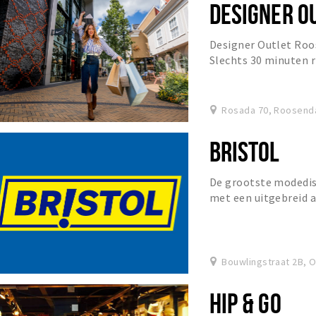
DESIGNER O
Designer Outlet Roos
Slechts 30 minuten 
en 20 minuten rijden
Rosada 70, Roosend
BRISTOL
De grootste modedis
met een uitgebreid 
accessoires en sporta
Bouwlingstraat 2B, 
HIP & GO