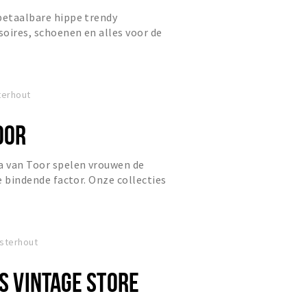
betaalbare hippe trendy
oires, schoenen en alles voor de
eek een andere collectie. De col...
terhout
OOR
a van Toor spelen vrouwen de
de bindende factor. Onze collecties
n voor de stijlvolle, s...
sterhout
'S VINTAGE STORE