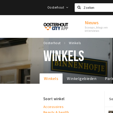
Oosterhout
Zoeken
Nieuws
Proef
Scoops, blogs en
Oosterhout
interviews
Oosterhout
Winkels
WINKELS
Winkels
Winkelgebieden
Par
Soort winkel
So
Accessoires
Beauty & health