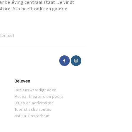
ar beléving centraal staat. Je vindt
store. Mio heeft ook een galerie
Mio; beleef het me...
sterhout
Beleven
Bezienswaardigheden
Musea, theaters en podia
Uitjes en activiteiten
Toeristische routes
Natuur Oosterhout