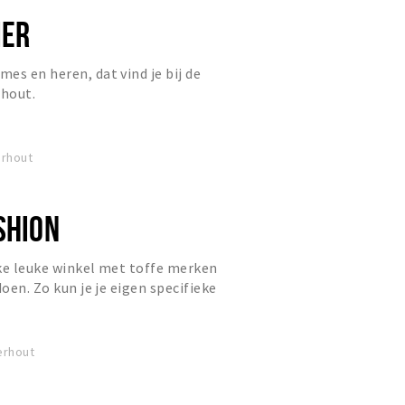
MER
es en heren, dat vind je bij de
hout.
erhout
SHION
ke leuke winkel met toffe merken
doen. Zo kun je je eigen specifieke
erhout