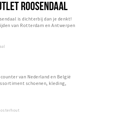
UTLET ROOSENDAAL
endaal is dichterbij dan je denkt!
rijden van Rotterdam en Antwerpen
 van Breda. Ook met he...
aal
counter van Nederland en België
assortiment schoenen, kleding,
rtikelen voor het hele gezin...
Oosterhout