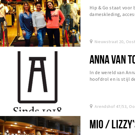
Hip & Go staat voor 
dameskleding, access
vrouw en heeft elke w
Nieuwstraat 20, Oos
ANNA VAN T
In de wereld van Ann
hoofdrol en is stijl 
zijn dan ook ontworpe
Arendshof 47/53, Oo
MIO / LIZZY