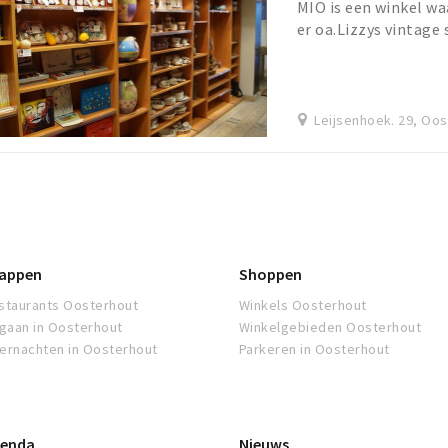
MIO is een winkel wa
er oa.Lizzys vintage 
functie. Mia galerio 
Leijsenhoek. 29, Oo
appen
Shoppen
staurants Oosterhout
Winkels Oosterhout
tgaan in Oosterhout
Winkelgebieden Oosterhout
ernachten in Oosterhout
Parkeren in Oosterhout
enda
Nieuws