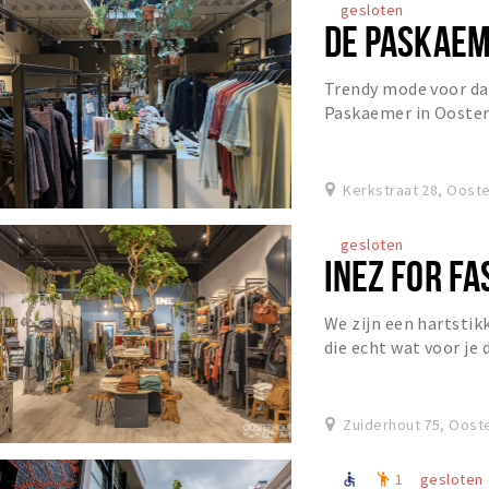
gesloten
DE PASKAE
Trendy mode voor dam
Paskaemer in Ooster
Kerkstraat 28, Oost
gesloten
INEZ FOR FA
We zijn een hartstik
die echt wat voor je 
stijl creëren.
Zuiderhout 75, Oost
1
gesloten
accessible
emoji_people