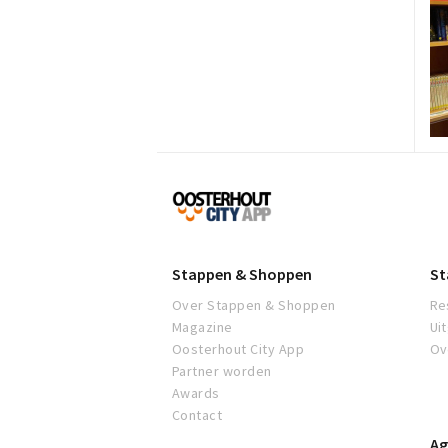
Proef
Oosterhout
Stappen & Shoppen
St
Over Stappen & Shoppen
Re
Magazine
Ui
Oosterhout City App
Ov
Partner worden
Awards
Contact
Ag