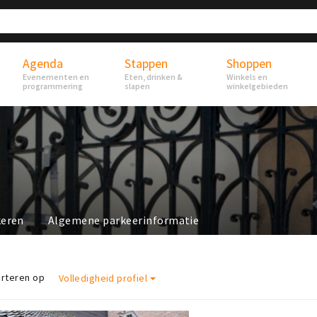
Agenda
Stappen
Shoppen
Evenementen en
Eten, drinken &
Winkels en
programmering
slapen
winkelgebieden
keren
Algemene parkeerinformatie
rteren op
Volledigheid profiel