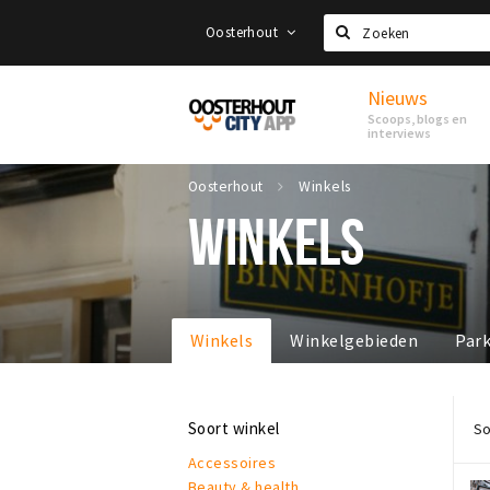
Oosterhout
Zoeken
Nieuws
Proef
Scoops, blogs en
Oosterhout
interviews
Oosterhout
Winkels
WINKELS
Winkels
Winkelgebieden
Par
Soort winkel
So
Accessoires
Beauty & health