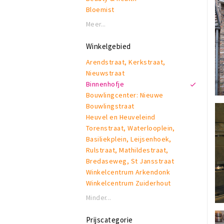
Bloemist
Boeken, muziek & games
Meer...
Brillen
Cadeauartikelen
Winkelgebied
Creatief
Arendstraat, Kerkstraat,
Damesmode
Nieuwstraat
Diversen
Binnenhofje
Doe het zelf
Bouwlingcenter: Nieuwe
Electronica
Bouwlingstraat
Eten & drinken
Heuvel en Heuveleind
Herenmode
Torenstraat, Waterlooplein,
Juwelier
Basiliekplein, Leijsenhoek,
Kappers & barbers
Rulstraat, Mathildestraat,
Kinderen
Bredaseweg, St Jansstraat
Kunst
Winkelcentrum Arkendonk
Lifestyle
Winkelcentrum Zuiderhout
Lingerie
Reisbureau
Minder...
Schoenen
Speelgoed
Prijscategorie