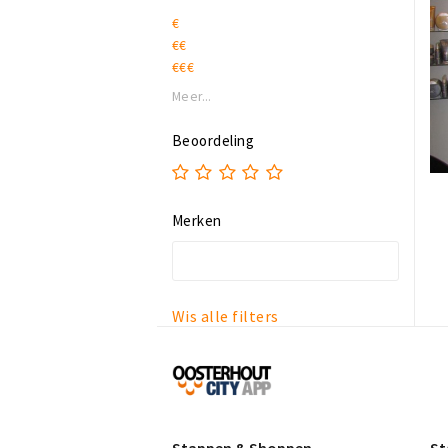
Sport & vrije tijd
€
Vintage
€€
Wonen
€€€
Meer...
Beoordeling
Merken
Wis alle filters
Proef
Oosterhout