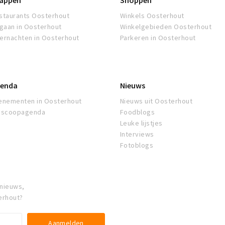
appen
Shoppen
staurants Oosterhout
Winkels Oosterhout
tgaan in Oosterhout
Winkelgebieden Oosterhout
ernachten in Oosterhout
Parkeren in Oosterhout
enda
Nieuws
enementen in Oosterhout
Nieuws uit Oosterhout
oscoopagenda
Foodblogs
Leuke lijstjes
Interviews
Fotoblogs
 nieuws,
erhout?