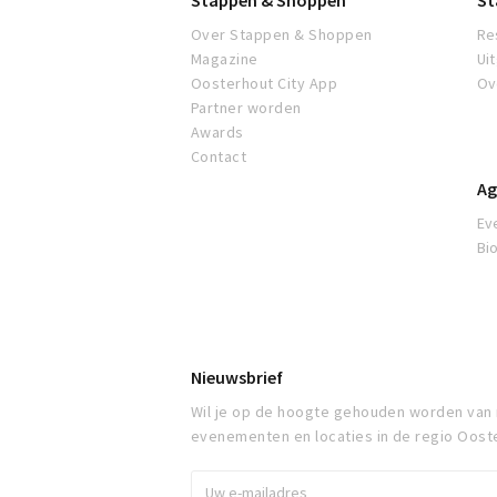
Stappen & Shoppen
St
Over Stappen & Shoppen
Re
Magazine
Ui
Oosterhout City App
Ov
Partner worden
Awards
Contact
Ag
Ev
Bi
Nieuwsbrief
Wil je op de hoogte gehouden worden van
evenementen en locaties in de regio Oost