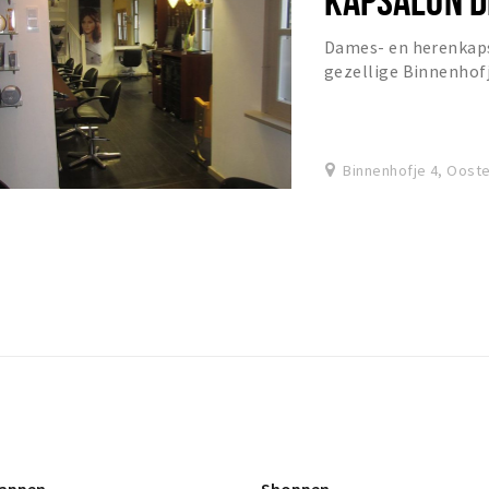
Dames- en herenkaps
gezellige Binnenhof
gebruik van: KEUNE H
Binnenhofje 4, Oost