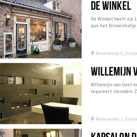
DE WINKEL
De Winkel heeft op 1
aan het Binnenhofje
Kapsalon De Engel wa
Binnenhofje 5, Oost
WILLEMIJN 
Willemijn van Geel 
repareert sieraden. 
kettingen, Willemijn 
Binnenhofje 1, Oost
KAPSALON D