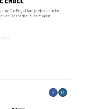
alon De Engel kun je vinden in het
je van Oosterhout. Ze maken
aircosmetics; Care Line, Desi...
erhout