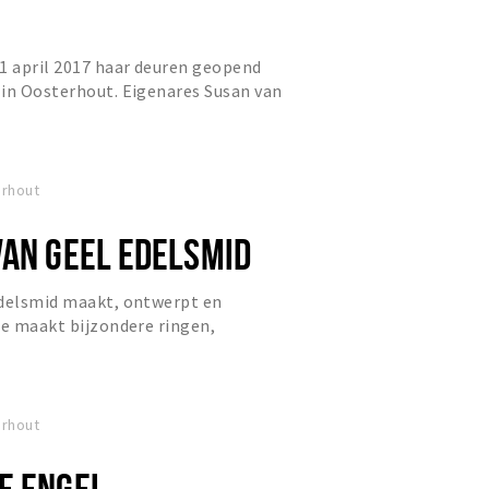
1 april 2017 haar deuren geopend
 in Oosterhout. Eigenares Susan van
s opzoek naar een nieu...
erhout
VAN GEEL EDELSMID
edelsmid maakt, ontwerpt en
Ze maakt bijzondere ringen,
van Geel edelsmid vindt je in het...
erhout
E ENGEL