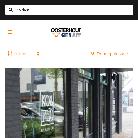
Zoeken
Oosterhout
Home
City
App
Agenda
Filter
Toon op de kaart
Nieuws
Eten
Drinken
Recreatief
Slapen
Winkels
Winkelgebieden
Parkeren