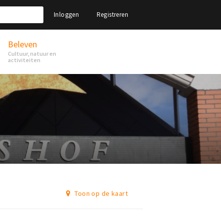
Inloggen
Registreren
Beleven
Cultuur, natuur en
activiteiten
Toon op de kaart