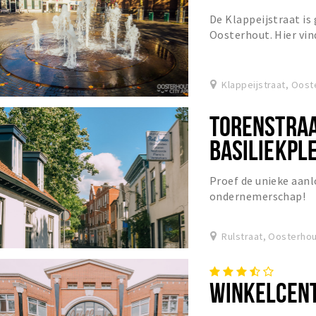
De Klappeijstraat is
Oosterhout. Hier vin
uitgaansgelegenhede
Markt en aan de...
Klappeijstraat, Oost
TORENSTRAA
BASILIEKPLE
RULSTRAAT,
Proef de unieke aan
BREDASEWEG
ondernemerschap!
Rulstraat, Oosterho
WINKELCEN