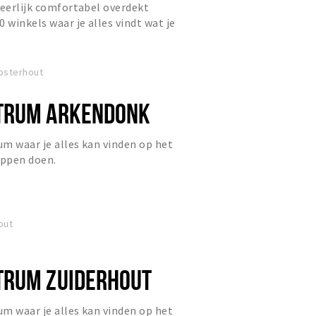
heerlijk comfortabel overdekt
 winkels waar je alles vindt wat je
nde ketens tot de uniek...
Oosterhout
TRUM ARKENDONK
m waar je alles kan vinden op het
appen doen.
out
TRUM ZUIDERHOUT
m waar je alles kan vinden op het