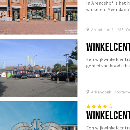
In Arendshof is het 
winkelen. Meer dan 70
nodig hebt, van beke
Arendshof 1 - 285, 
WINKELCEN
Een wijkwinkelcentru
gebied van boodsch
Arkendonk, Oosterh
WINKELCEN
Een wijkwinkelcentru