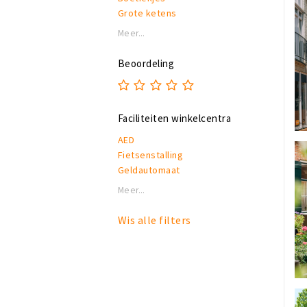
Grote ketens
Horeca
Meer...
Luxe winkels
Overdekt shoppen
Beoordeling
Faciliteiten winkelcentra
AED
Fietsenstalling
Geldautomaat
Honden toegestaan
Meer...
Rolstoeltoegankelijk
Toiletten
Wis alle filters
Wifi
Zitplekken en bankjes