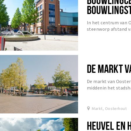
BOUWLINGS
In het centrum van 
steenworp afstand va
Bouwlingcenter is ee
gevestigd, waar...
DE MARKT V
De markt van Oosterh
middenin het stadsh
horeca, winkelstraten
Markt, Oosterhout
HEUVEL EN 