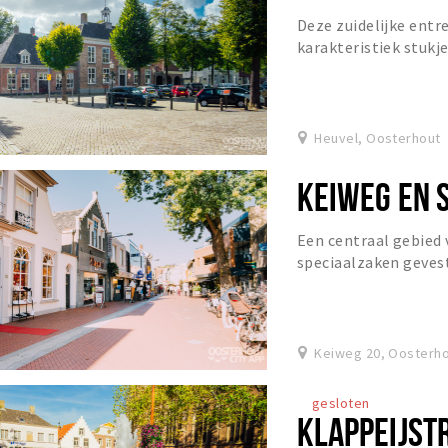
Deze zuidelijke ent
karakteristiek stukj
setting met statige 
Heuvel, Oosterhout
KEIWEG EN 
Een centraal gebied
speciaalzaken gevesti
versproducten en am
Keiweg 20, Oosterh
gesloten
KLAPPEIJST