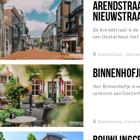
ARENDSTRAA
NIEUWSTRA
De Arendstraat is de
van Oosterhout met 
zijn de straten Kerks
Arendstraat , Ooste
BINNENHOFJ
Het Binnenhofje is e
centrum van Oosterh
Arendshof. Het hofje 
Binnenhofje, Ooster
BOUWLINGCE