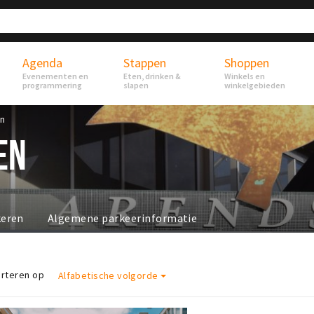
Agenda
Stappen
Shoppen
Evenementen en
Eten, drinken &
Winkels en
programmering
slapen
winkelgebieden
en
EN
keren
Algemene parkeerinformatie
rteren op
Alfabetische volgorde