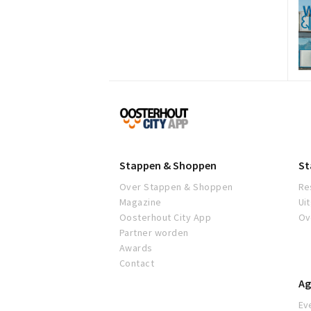
Proef
Oosterhout
Stappen & Shoppen
St
Over Stappen & Shoppen
Re
Magazine
Ui
Oosterhout City App
Ov
Partner worden
Awards
Contact
Ag
Ev