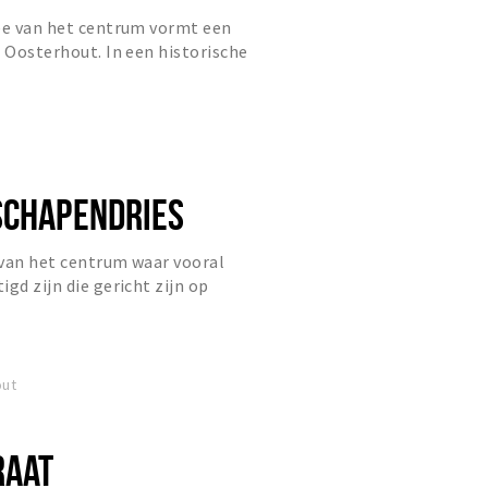
ree van het centrum vormt een
e Oosterhout. In een historische
panden word je verrast door...
SCHAPENDRIES
 van het centrum waar vooral
gd zijn die gericht zijn op
bacht.
out
RAAT