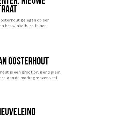
TRAAT
Oosterhout gelegen op een
n het winkelhart. In het
n aantal grotere winkels
AN OOSTERHOUT
out is een groot bruisend plein,
art. Aan de markt grenzen veel
 en uiteraard de Sint-Jans...
HEUVELEIND