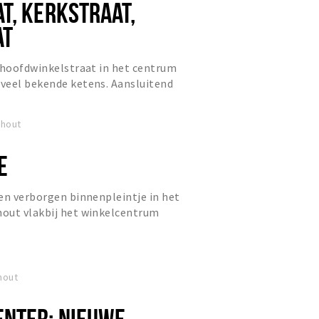
T, KERKSTRAAT,
AT
 hoofdwinkelstraat in het centrum
veel bekende ketens. Aansluitend
traat en Nieuwstraat ge...
rhout
E
en verborgen binnenpleintje in het
out vlakbij het winkelcentrum
isgevestigs in het voorma...
hout
NTER: NIEUWE