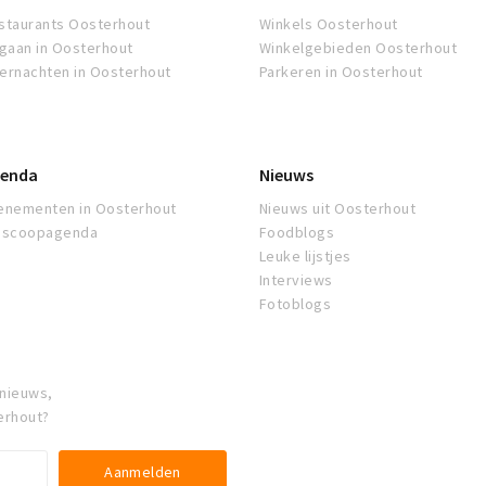
staurants Oosterhout
Winkels Oosterhout
tgaan in Oosterhout
Winkelgebieden Oosterhout
ernachten in Oosterhout
Parkeren in Oosterhout
enda
Nieuws
enementen in Oosterhout
Nieuws uit Oosterhout
oscoopagenda
Foodblogs
Leuke lijstjes
Interviews
Fotoblogs
 nieuws,
erhout?