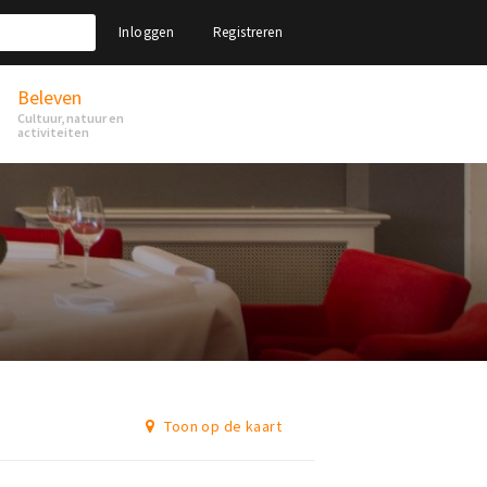
Inloggen
Registreren
Beleven
Cultuur, natuur en
activiteiten
Toon op de kaart