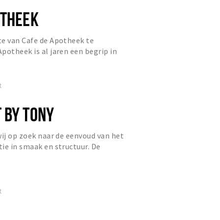
OTHEEK
te van Cafe de Apotheek te
potheek is al jaren een begrip in
rbuiten. In de jaren zestig e...
t
 BY TONY
wij op zoek naar de eenvoud van het
ie in smaak en structuur. De
rsheid en puurheid maken...
t