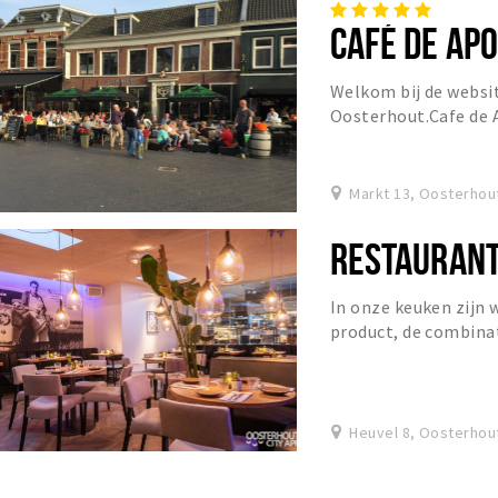
CAFÉ DE AP
Welkom bij de websi
Oosterhout.Cafe de A
Oosterhout en ver daa
Markt 13, Oosterhou
RESTAURANT
In onze keuken zijn 
product, de combinat
bereidingswijzen, ve
Heuvel 8, Oosterhou