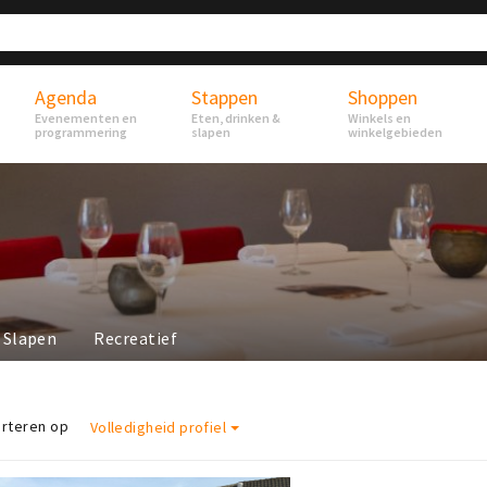
Agenda
Stappen
Shoppen
Evenementen en
Eten, drinken &
Winkels en
programmering
slapen
winkelgebieden
Slapen
Recreatief
rteren op
Volledigheid profiel