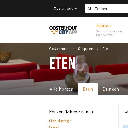
Oosterhout
Zoeken
Nieuws
Proef
Scoops, blogs en
Oosterhout
interviews
Oosterhout
Stappen
Eten
ETEN
Alle horeca
Eten
Drinken
Keuken (ik heb zin in...)
So
Fine dining *
Frans