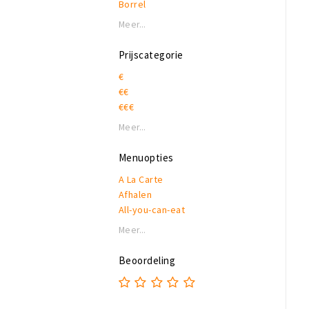
Borrel
Meer...
Prijscategorie
€
€€
€€€
Meer...
Menuopties
A La Carte
Afhalen
All-you-can-eat
Allergieën
Meer...
Biologisch
Buffet
Beoordeling
Catering
High beer
High Tea