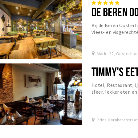
DE BEREN O
Bij de Beren Oosterh
vlees- en visgerechte
tegen een schappelijk
Markt 22, Oosterhou
TIMMY'S EE
Hotel, Restaurant, I
sfeer, lekker eten e
gastvrij centrum va
Prins Bernhardstraa