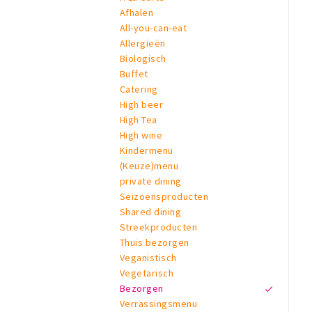
Afhalen
All-you-can-eat
Allergieën
Biologisch
Buffet
Catering
High beer
High Tea
High wine
Kindermenu
(Keuze)menu
private dining
Seizoensproducten
Shared dining
Streekproducten
Thuis bezorgen
Veganistisch
Vegetarisch
Bezorgen
Verrassingsmenu