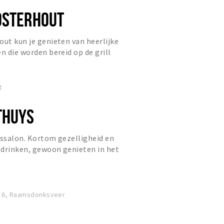
OSTERHOUT
out kun je genieten van heerlijke
n die worden bereid op de grill
e prijs. Onze enthousi...
t
THUYS
jssalon. Kortom gezelligheid en
n drinken, gewoon genieten in het
n: Raamsdonksveer.
t 6, Raamsdonksveer