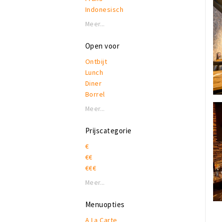
Indonesisch
Internationaal
Meer...
Italiaans
Koffie, lunch & lekkers
Open voor
Latijns-Amerikaans
Ontbijt
Mediterraan
Lunch
Moors
Diner
Nederlands - Belgisch
Borrel
Oosters - Orientaal
Pannenkoeken
Meer...
Spaans
Streetfood
Prijscategorie
Tapas
€
€€
€€€
Meer...
Menuopties
A La Carte