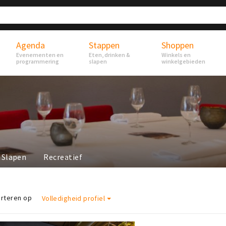
Agenda
Stappen
Shoppen
Evenementen en
Eten, drinken &
Winkels en
programmering
slapen
winkelgebieden
Slapen
Recreatief
rteren op
Volledigheid profiel