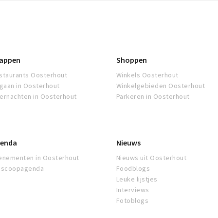
appen
Shoppen
staurants Oosterhout
Winkels Oosterhout
tgaan in Oosterhout
Winkelgebieden Oosterhout
ernachten in Oosterhout
Parkeren in Oosterhout
enda
Nieuws
enementen in Oosterhout
Nieuws uit Oosterhout
oscoopagenda
Foodblogs
Leuke lijstjes
Interviews
Fotoblogs