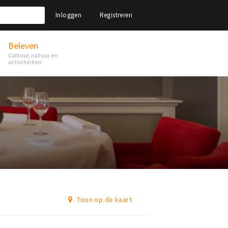
Inloggen
Registreren
Beleven
Cultuur, natuur en
activiteiten
Toon op de kaart