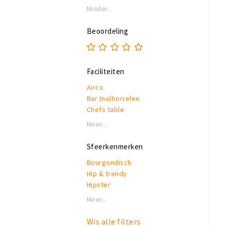
Minder...
Beoordeling
Faciliteiten
Airco
Bar (na)borrelen
Chefs table
Eigen parkeerplaats
Meer...
Garderobe
Honden toegestaan
Sfeerkenmerken
Rolstoeltoegankelijk
Bourgondisch
Invalidentoilet
Hip & trendy
Kindvriendelijk
Hipster
Private dining
Industrieel
Rookruimte
Meer...
Klassiek
Reserveren mogelijk
Modern
Terras of binnentuin
Wis alle filters