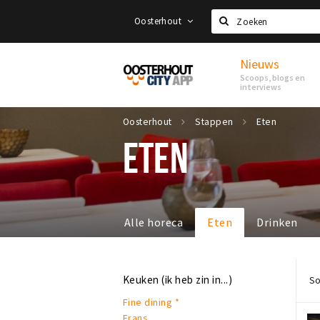
Oosterhout
Zoeken
Nieuws
Proef
Scoops, blogs en
Oosterhout
interviews
Oosterhout
Stappen
Eten
ETEN
Alle horeca
Eten
Drinken
Keuken (ik heb zin in...)
So
Fine dining *
Frans